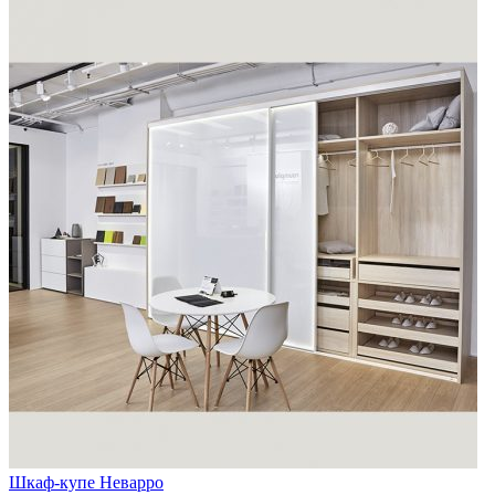
Шкаф-купе Неварро