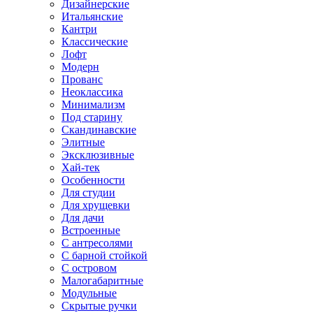
Дизайнерские
Итальянские
Кантри
Классические
Лофт
Модерн
Прованс
Неоклассика
Минимализм
Под старину
Скандинавские
Элитные
Эксклюзивные
Хай-тек
Особенности
Для студии
Для хрущевки
Для дачи
Встроенные
С антресолями
С барной стойкой
С островом
Малогабаритные
Модульные
Скрытые ручки