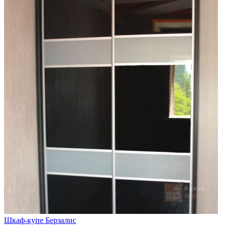
Шкаф-купе Берзалис