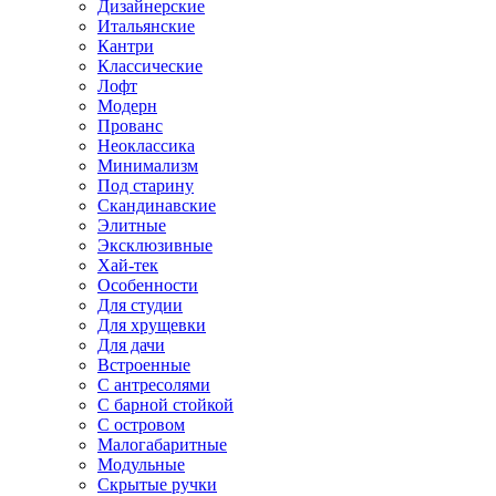
Дизайнерские
Итальянские
Кантри
Классические
Лофт
Модерн
Прованс
Неоклассика
Минимализм
Под старину
Скандинавские
Элитные
Эксклюзивные
Хай-тек
Особенности
Для студии
Для хрущевки
Для дачи
Встроенные
С антресолями
С барной стойкой
С островом
Малогабаритные
Модульные
Скрытые ручки