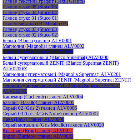
Глянец текстиль графит (Textil Grafito)
Глянец стуко 05 (Stuco 05)
Глянец стуко 04 (Stuco 04)
Глянец стуко 01 (Stuco 01)
Глянец металло 03 (Metallo 03)
Глянец стуко 03 (Stuco 03)
Глянец стуко 02 (Stuco 02)
Белый (Blanco) глянец ALV0001
Магнолия (Magnolia) глянец ALV0002
Черный (Negro) глянец ALV0003
Белый суперматовый (Blanco Supermat) ALV0200
Белый суперматовый ZENIT (Blanco Supermat ZENIT)
ALV0200/Z
Магнолия суперматовый (Magnolia Supermat) ALV0201
Магнолия суперматовый ZENIT (Magnolia Supermat ZENIT)
Черный суперматовый ZENIT (Negro Supermat ZENIT)
ALV0205/Z
Кашемир (Cachemir) глянец ALV0004
Базальт (Basalto) глянец ALV0005
Серый 02 (Gris 2) глянец ALV0006
Серый 03 (Gris 3/Gris Nube) глянец ALV0007
Лава (Lava) глянец ALV0008
Серый металлик (Gris Metalic) глянец ALV0020
Красный (Rojo) глянец ALV0021
Бордо (Burdeos) глянец ALV0022