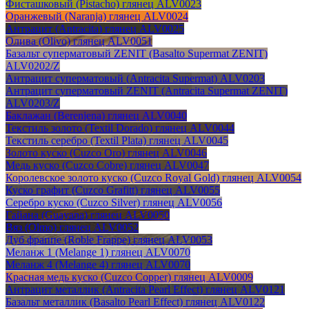
Фисташковый (Pistacho) глянец ALV0023
Оранжевый (Naranja) глянец ALV0024
Антрацит (Antracita) глянец ALV0025
Олива (Olivo) глянец ALV0051
Базальт суперматовый ZENIT (Basalto Supermat ZENIT)
ALV0202/Z
Антрацит суперматовый (Antracita Supermat) ALV0203
Антрацит суперматовый ZENIT (Antracita Supermat ZENIT)
ALV0203/Z
Баклажан (Berenjena) глянец ALV0040
Текстиль золото (Textil Dorado) глянец ALV0044
Текстиль серебро (Textil Plata) глянец ALV0045
Золото куско (Cuzco Oro) глянец ALV0046
Медь куско (Cuzco Cobre) глянец ALV0047
Королевское золото куско (Cuzco Royal Gold) глянец ALV0054
Куско графит (Cuzco Grafitt) глянец ALV0055
Серебро куско (Cuzco Silver) глянец ALV0056
Гайана (Guayana) глянец ALV0050
Вяз (Olmo) глянец ALV0052
Дуб фраппе (Roble Frappe) глянец ALV0053
Меланж 1 (Melange 1) глянец ALV0070
Меланж 4 (Melange 4) глянец ALV0070
Красная медь куско (Cuzco Copper) глянец ALV0009
Антрацит металлик (Antracita Pearl Effect) глянец ALV0121
Базальт металлик (Basalto Pearl Effect) глянец ALV0122