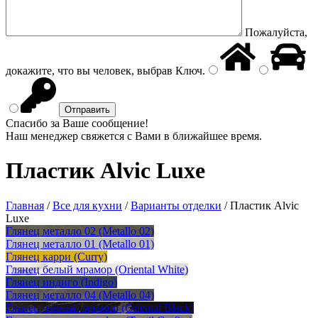
Пожалуйста,
докажите, что вы человек, выбрав
Ключ
.
Спасибо за Ваше сообщение!
Наш менеджер свяжется с Вами в ближайшее время.
Пластик Alvic Luxe
Главная
/
Все для кухни
/
Варианты отделки
/
Пластик Alvic
Luxe
Глянец металло 02 (Metallo 02)
Глянец металло 01 (Metallo 01)
Глянец карри (Curry)
Глянец белый мрамор (Oriental White)
Глянец индиго (Indigo)
Глянец металло 04 (Metallo 04)
Глянец черный мрамор (Oriental Black)