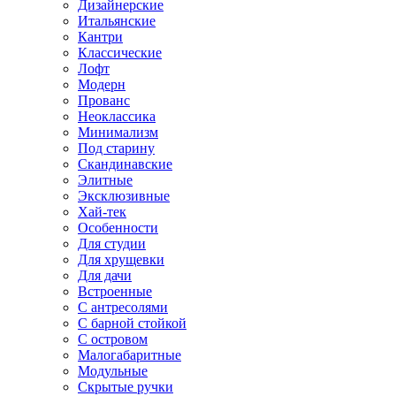
Дизайнерские
Итальянские
Кантри
Классические
Лофт
Модерн
Прованс
Неоклассика
Минимализм
Под старину
Скандинавские
Элитные
Эксклюзивные
Хай-тек
Особенности
Для студии
Для хрущевки
Для дачи
Встроенные
С антресолями
С барной стойкой
С островом
Малогабаритные
Модульные
Скрытые ручки