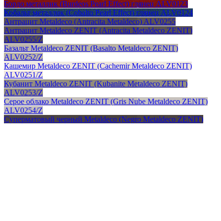
Бордо металлик (Burdeos Pearl Effect) глянец ALV0123
Кобальт металлик (Cobalto Pearl Effect) глянец ALV0124
Антрацит Metaldeco (Antracita Metaldeco) ALV0255
Антрацит Metaldeco ZENIT (Antracita Metaldeco ZENIT)
ALV0255/Z
Базальт Metaldeco ZENIT (Basalto Metaldeco ZENIT)
ALV0252/Z
Кашемир Metaldeco ZENIT (Cachemir Metaldeco ZENIT)
ALV0251/Z
Кубанит Metaldeco ZENIT (Kubanite Metaldeco ZENIT)
ALV0253/Z
Серое облако Metaldeco ZENIT (Gris Nube Metaldeco ZENIT)
ALV0254/Z
Суперматовый черный Metaldeco (Negro Metaldeco ZENIT)