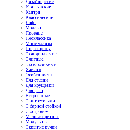
Дизайнерские
Итальянские
Кантри
Классические
Лофт
Модерн
Прованс
Неоклассика
Минимализм
Под старину
Скандинавские
Элитные
Эксклюзивные
Хай-тек
Особенности
Для студии
Для хрущевки
Для дачи
Встроенные
С антресолями
С барной стойкой
С островом
Малогабаритные
Модульные
Скрытые ручки