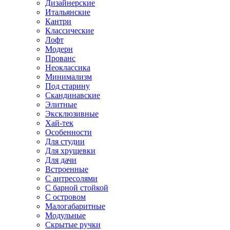
Дизайнерские
Итальянские
Кантри
Классические
Лофт
Модерн
Прованс
Неоклассика
Минимализм
Под старину
Скандинавские
Элитные
Эксклюзивные
Хай-тек
Особенности
Для студии
Для хрущевки
Для дачи
Встроенные
С антресолями
С барной стойкой
С островом
Малогабаритные
Модульные
Скрытые ручки