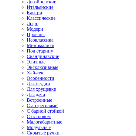
Дизайнерские
Итальянские
Кантри
Классические
Лофт
Модерн
Прованс
Неоклассика
Минимализм
Под старину
Скандинавские
Элитные
Эксклюзивные
Хай-тек
Особенности
Для студии
Для хрущевки
Для дачи
Встроенные
С антресолями
С барной стойкой
С островом
Малогабаритные
Модульные
Скрытые ручки