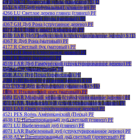
4530 NKD Древесный уголь (кракелюр) STD
4533 NKD Дуб натуральный (кракелюр) PF
4266 LU Светлое дерево глянец (глянец) PF
4517 R Древесный уголь (матовый) PF
4367 GH Дуб Рона (струганное дерево) PF
4571 ALV Венге люкс (древесный) PF
4519 LAR Дуб Гамбургский (структурированное дерево) STD
4367 R Дуб Рона (матовый) PF
4177 R Светлый бук (матовый) PF
4384 GH Венге (струганное дерево) PF
4384 R Венге (матовый) PF
4519 LAR Дуб Гамбургский (структурированное дерево) PF
4490 LUN Черная палуба PF
4586 ALV Дуб Техас (древесный) PF
4384 GHI Венге (струганное дерево) STD
4533 NKD Дуб натуральный (кракелюр) STD
1886 R Итальянский орех (матовый) PF
4484 LAR Мокрый зебрано (структурированное дерево) PF
4511 LAR Дымчатый дуб (структурированное дерево) PF
4303 LAR Орех (структурированное дерево) PF
4521 PES Ясень Американский (Песка) PF
4538 LU Патинированный дуб светлый (глянец) PF
4071 LU Выбеленный дуб (глянец) PF
4071 LAR Выбеленный дуб (структурированное дерево) PF
4538 ALV Патинированный дуб светлый (древесный) PF