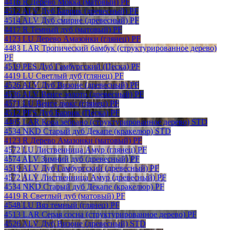
4416 R Дерево Мокка (матовый) PF
4512 ALV Дуб Баррик (древесный) PF
4514 ALV Дуб смирне (древесный) PF
4417 R Темный дуб (матовый) PF
4123 LU Дерево Амазонки (глянец) PF
4483 LAR Тропический бамбук (структурированное дерево)
PF
4519 PES Дуб Гамбургский (Песка) PF
4419 LU Светлый дуб (глянец) PF
4526 ALV Дуб Визоне (древесный) PF
4536 ALV Венге золото (древесный) PF
4571 LU Венге люкс (глянец) PF
4512 PES Дуб Баррик (Песка) PF
4485 LAR Кора зебрано (структурированное дерево) STD
4534 NKD Старый дуб Декапе (кракелюр) STD
4123 R Дерево Амазонки (матовый) PF
4572 LU Лиственница Амур (глянец) PF
4574 ALV Зимний дуб (древесный) PF
4519 ALV Дуб Гамбургский (древесный) PF
4572 ALV Лиственница Амур (древесный) PF
4534 NKD Старый дуб Декапе (кракелюр) PF
4419 R Светлый дуб (матовый) PF
4548 LU Вяз темный (глянец) PF
4513 LAR Серая сосна (структурированное дерево) PF
4526 ALV Дуб Визоне (древесный) STD