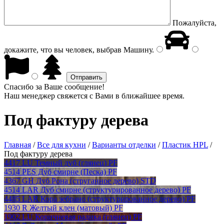
Пожалуйста,
докажите, что вы человек, выбрав
Машину
.
Спасибо за Ваше сообщение!
Наш менеджер свяжется с Вами в ближайшее время.
Под фактуру дерева
Главная
/
Все для кухни
/
Варианты отделки
/
Пластик HPL
/
Под фактуру дерева
4417 LU Темный дуб (глянец) PF
4514 PES Дуб смирне (Песка) PF
4367 GH Дуб Рона (струганное дерево) STD
4514 LAR Дуб смирне (структурированное дерево) PF
4485 LAR Кора зебрано (структурированное дерево) PF
1930 R Желтый клен (матовый) PF
1902 LU Коричневая радика (глянец) PF