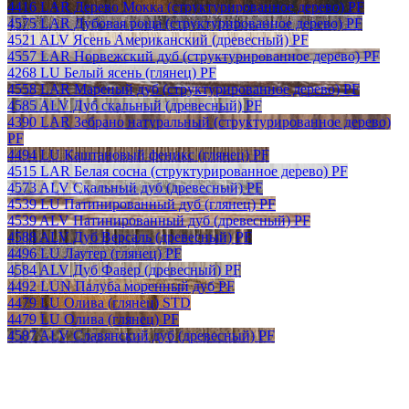
4416 LAR Дерево Мокка (структурированное дерево) PF
4575 LAR Дубовая роща (структурированное дерево) PF
4521 ALV Ясень Американский (древесный) PF
4557 LAR Норвежский дуб (структурированное дерево) PF
4268 LU Белый ясень (глянец) PF
4558 LAR Мареный дуб (структурированное дерево) PF
4585 ALV Дуб скальный (древесный) PF
4390 LAR Зебрано натуральный (структурированное дерево)
PF
4494 LU Каштановый феникс (глянец) PF
4515 LAR Белая сосна (структурированное дерево) PF
4573 ALV Скальный дуб (древесный) PF
4539 LU Патинированный дуб (глянец) PF
4539 ALV Патинированный дуб (древесный) PF
4588 ALV Дуб Версаль (древесный) PF
4496 LU Лаутер (глянец) PF
4584 ALV Дуб Фавер (древесный) PF
4492 LUN Палуба моренный дуб PF
4479 LU Олива (глянец) STD
4479 LU Олива (глянец) PF
4587 ALV Славянский дуб (древесный) PF