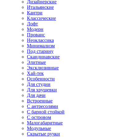
Дизайнерские
Итальянские
Кантри
Классические
Лофт
Модерн
Прованс
Неоклассика
Минимализм
Под старину
Скандинавские
Элитные
Эксклюзивные
Хай-тек
Особенности
Для студии
Для хрущевки
Для дачи
Встроенные
С антресолями
С барной стойкой
С островом
Малогабаритные
Модульные
Скрытые ручки