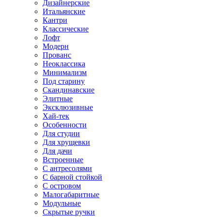
Дизайнерские
Итальянские
Кантри
Классические
Лофт
Модерн
Прованс
Неоклассика
Минимализм
Под старину
Скандинавские
Элитные
Эксклюзивные
Хай-тек
Особенности
Для студии
Для хрущевки
Для дачи
Встроенные
С антресолями
С барной стойкой
С островом
Малогабаритные
Модульные
Скрытые ручки