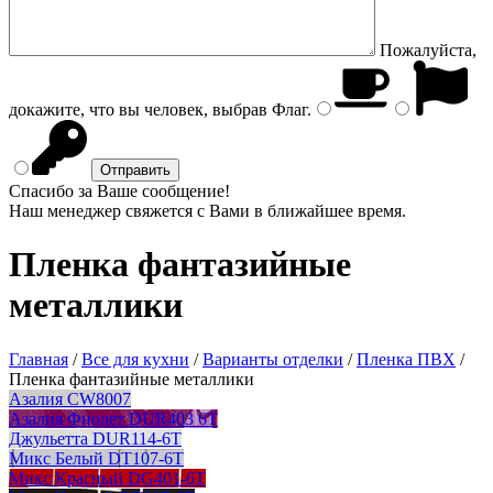
Пожалуйста,
докажите, что вы человек, выбрав
Флаг
.
Спасибо за Ваше сообщение!
Наш менеджер свяжется с Вами в ближайшее время.
Пленка фантазийные
металлики
Главная
/
Все для кухни
/
Варианты отделки
/
Пленка ПВХ
/
Пленка фантазийные металлики
Азалия CW8007
Азалия Фиолет DUR403 6T
Джульетта DUR114-6T
Микс Белый DT107-6T
Микс Красный DG401-6T