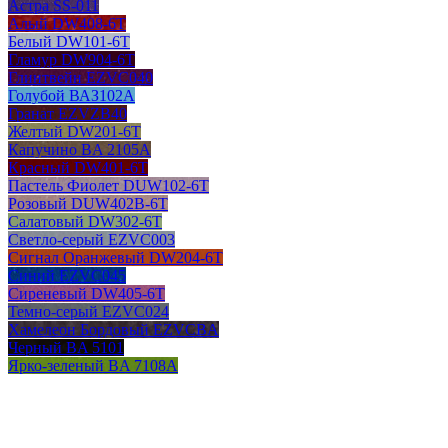
Астра SS-011
Алый DW408-6T
Белый DW101-6T
Гламур DW904-6T
Глинтвейн EZVC040
Голубой ВАЗ102А
Гранат EZVZB40
Желтый DW201-6T
Капучино BA 2105A
Красный DW401-6T
Пастель Фиолет DUW102-6T
Розовый DUW402B-6T
Салатовый DW302-6T
Светло-серый EZVC003
Сигнал Оранжевый DW204-6T
Синий EZVC045
Сиреневый DW405-6T
Темно-серый EZVC024
Хамелеон Бордовый EZVCBA
Черный BA 5101
Ярко-зеленый BA 7108A