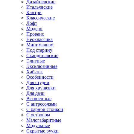
Дизайнерские
Итальянские
Кантри
Классические
Лофт
Модерн
Прованс
Неоклассика
Минимализм
Под старину
Скандинавские
Элитные
Эксклюзивные
Хай-тек
Особенности
Для студии
Для хрущевки
Для дачи
Встроенные
С антресолями
С барной стойкой
С островом
Малогабаритные
Модульные
Скрытые ручки