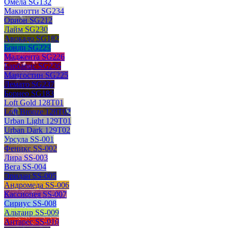
Омела SG132
Макиотти SG234
Орион SG212
Лайм SG230
Авокадо SG182
Бонди SG223
Маджента SG226
Барбарис SG236
Мангостин SG225
Лемато SG237
Борнео SG183
Loft Gold 128T01
Loft Bronze 128T02
Urban Light 129T01
Urban Dark 129T02
Урсула SS-001
Феникс SS-002
Лира SS-003
Вега SS-004
Эридан SS-005
Андромеда SS-006
Кассиопея SS-007
Сириус SS-008
Альтаир SS-009
Антарес SS-010