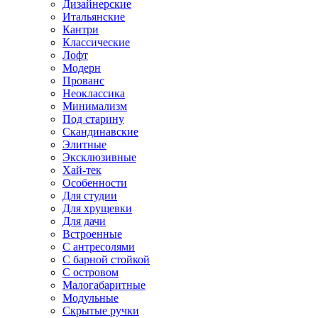
Дизайнерские
Итальянские
Кантри
Классические
Лофт
Модерн
Прованс
Неоклассика
Минимализм
Под старину
Скандинавские
Элитные
Эксклюзивные
Хай-тек
Особенности
Для студии
Для хрущевки
Для дачи
Встроенные
С антресолями
С барной стойкой
С островом
Малогабаритные
Модульные
Скрытые ручки