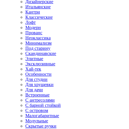
Дизайнерские
Итальянские
Кантри
Классические
Лофт
Модерн
Прованс
Неоклассика
Минимализм
Под старину
Скандинавские
Элитные
Эксклюзивные
Хай-тек
Особенности
Для студии
Для хрущевки
Для дачи
Встроенные
С антресолями
С барной стойкой
С островом
Малогабаритные
Модульные
Скрытые ручки