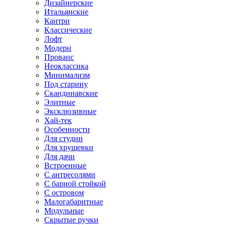
Дизайнерские
Итальянские
Кантри
Классические
Лофт
Модерн
Прованс
Неоклассика
Минимализм
Под старину
Скандинавские
Элитные
Эксклюзивные
Хай-тек
Особенности
Для студии
Для хрущевки
Для дачи
Встроенные
С антресолями
С барной стойкой
С островом
Малогабаритные
Модульные
Скрытые ручки