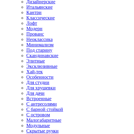
Дизайнерские
Итальянские
Кантри
Классические
Лофт
Модерн
Прованс
Неоклассика
Минимализм
Под старину
Скандинавские
Элитные
Эксклюзивные
Хай-тек
Особенности
Для студии
Для хрущевки
Для дачи
Встроенные
С антресолями
С барной стойкой
С островом
Малогабаритные
Модульные
Скрытые ручки