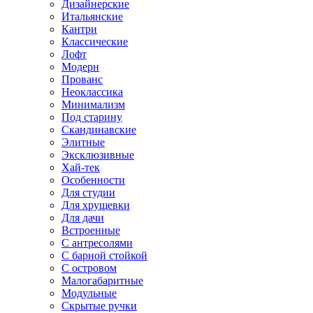
Дизайнерские
Итальянские
Кантри
Классические
Лофт
Модерн
Прованс
Неоклассика
Минимализм
Под старину
Скандинавские
Элитные
Эксклюзивные
Хай-тек
Особенности
Для студии
Для хрущевки
Для дачи
Встроенные
С антресолями
С барной стойкой
С островом
Малогабаритные
Модульные
Скрытые ручки