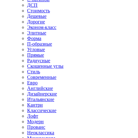
ДСП
Стоимость
Дешевые
Дорогие
Эконом-класс
Элитные
Форма
П-образные
Угловые
Прямые
Радиусные
Скошенные углы
Стиль
Современные
Евро
Английские
Дизайнерские
Итальянские
Кантри
Классические
Лофт
Модерн
Прованс
Неоклассика