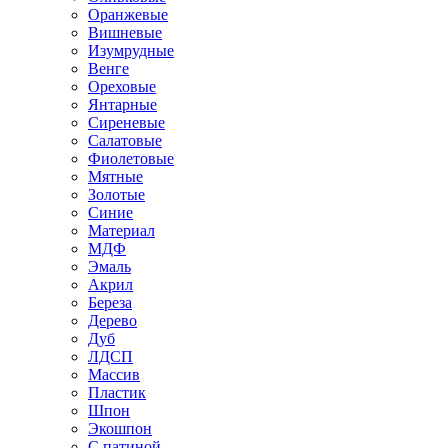
Оранжевые
Вишневые
Изумрудные
Венге
Ореховые
Янтарные
Сиреневые
Салатовые
Фиолетовые
Мятные
Золотые
Синие
Материал
МДФ
Эмаль
Акрил
Береза
Дерево
Дуб
ЛДСП
Массив
Пластик
Шпон
Экошпон
С патиной