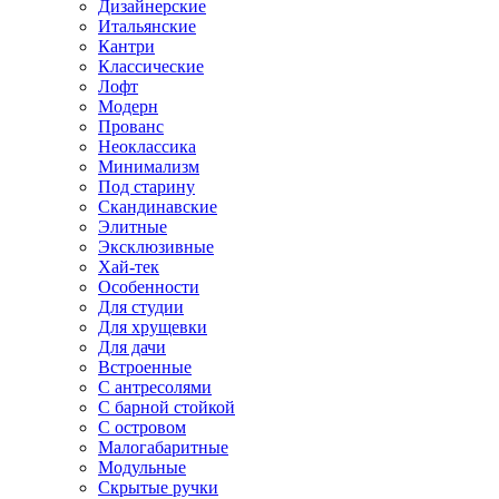
Дизайнерские
Итальянские
Кантри
Классические
Лофт
Модерн
Прованс
Неоклассика
Минимализм
Под старину
Скандинавские
Элитные
Эксклюзивные
Хай-тек
Особенности
Для студии
Для хрущевки
Для дачи
Встроенные
С антресолями
С барной стойкой
С островом
Малогабаритные
Модульные
Скрытые ручки