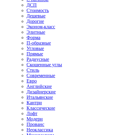
ДСП
Стоимость
Дешевые
Дорогие
Эконом-класс
Элитные
Форма
П-образные
Угловые
Прямые
Радиусные
Скошенные углы
Стиль
Современные
Евро
Английские
Дизайнерские
Итальянские
Кантри
Классические
Лофт
Модерн
Прованс
Неоклассика