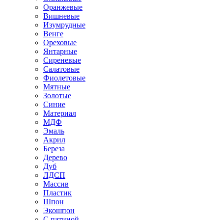
Оранжевые
Вишневые
Изумрудные
Венге
Ореховые
Янтарные
Сиреневые
Салатовые
Фиолетовые
Мятные
Золотые
Синие
Материал
МДФ
Эмаль
Акрил
Береза
Дерево
Дуб
ЛДСП
Массив
Пластик
Шпон
Экошпон
С патиной