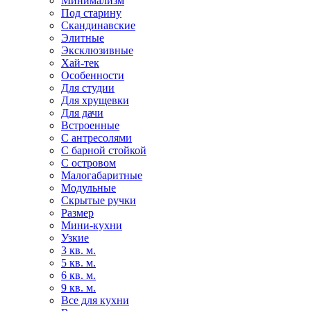
Минимализм
Под старину
Скандинавские
Элитные
Эксклюзивные
Хай-тек
Особенности
Для студии
Для хрущевки
Для дачи
Встроенные
С антресолями
С барной стойкой
С островом
Малогабаритные
Модульные
Скрытые ручки
Размер
Мини-кухни
Узкие
3 кв. м.
5 кв. м.
6 кв. м.
9 кв. м.
Все для кухни