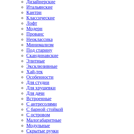
Дизайнерские
Итальянские
Кантри
Классические
Лофт
Модерн
Прованс
Неоклассика
Минимализм
Под старину
Скандинавские
Элитные
Эксклюзивные
Хай-тек
Особенности
Для студии
Для хрущевки
Для дачи
Встроенные
С антресолями
С барной стойкой
С островом
Малогабаритные
Модульные
Скрытые ручки