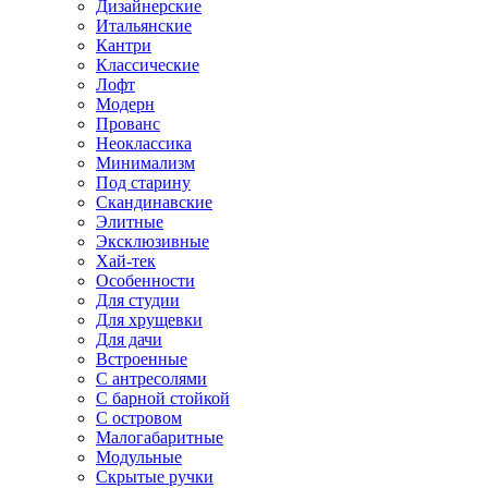
Дизайнерские
Итальянские
Кантри
Классические
Лофт
Модерн
Прованс
Неоклассика
Минимализм
Под старину
Скандинавские
Элитные
Эксклюзивные
Хай-тек
Особенности
Для студии
Для хрущевки
Для дачи
Встроенные
С антресолями
С барной стойкой
С островом
Малогабаритные
Модульные
Скрытые ручки