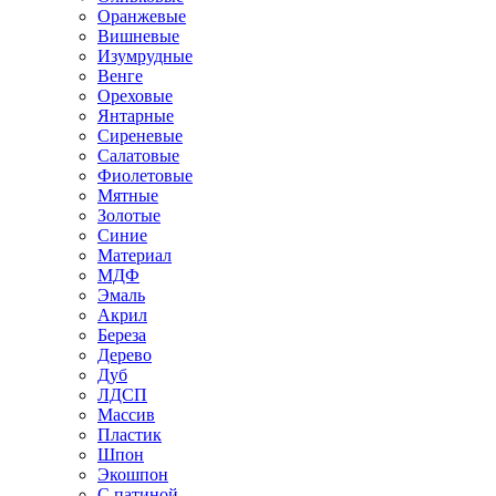
Оранжевые
Вишневые
Изумрудные
Венге
Ореховые
Янтарные
Сиреневые
Салатовые
Фиолетовые
Мятные
Золотые
Синие
Материал
МДФ
Эмаль
Акрил
Береза
Дерево
Дуб
ЛДСП
Массив
Пластик
Шпон
Экошпон
С патиной