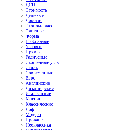
ДСП
Стоимость
Дешевые
Дорогие
Эконом-класс
Элитные
Форма
П-образные
Угловые
Прямые
Радиусные
Скошенные углы
Стиль
Современные
Евро
Английские
Дизайнерские
Итальянские
Кантри
Классические
Лофт
Модерн
Прованс
Неоклассика