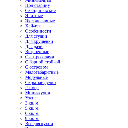
Минимализм
Под старину
Скандинавские
Элитные
Эксклюзивные
Хай-тек
Особенности
Для студии
Для хрущевки
Для дачи
Встроенные
С антресолями
С барной стойкой
С островом
Малогабаритные
Модульные
Скрытые ручки
Размер
Мини-кухни
Узкие
3 кв. м.
5 кв. м.
6 кв. м.
9 кв. м.
Все для кухни