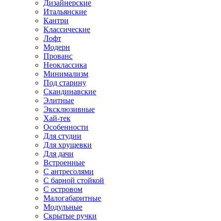
Дизайнерские
Итальянские
Кантри
Классические
Лофт
Модерн
Прованс
Неоклассика
Минимализм
Под старину
Скандинавские
Элитные
Эксклюзивные
Хай-тек
Особенности
Для студии
Для хрущевки
Для дачи
Встроенные
С антресолями
С барной стойкой
С островом
Малогабаритные
Модульные
Скрытые ручки