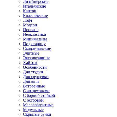
Дизайнерские
Итальянские
Кантри
Классические
Лофт
Модерн
Прованс
Неоклассика
Минимализм
Под старину
Скандинавские
Элитные
Эксклюзивные
Хай-тек
Особенности
Для студии
Для хрущевки
Для дачи
Встроенные
С антресолями
С барной стойкой
С островом
Малогабаритные
Модульные
Скрытые ручки