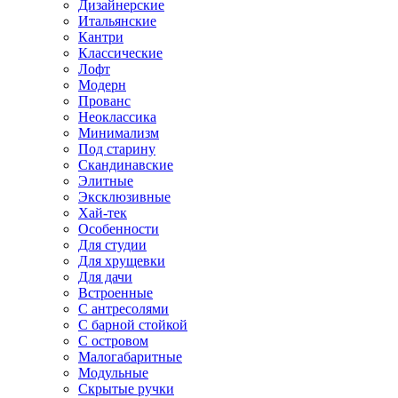
Дизайнерские
Итальянские
Кантри
Классические
Лофт
Модерн
Прованс
Неоклассика
Минимализм
Под старину
Скандинавские
Элитные
Эксклюзивные
Хай-тек
Особенности
Для студии
Для хрущевки
Для дачи
Встроенные
С антресолями
С барной стойкой
С островом
Малогабаритные
Модульные
Скрытые ручки