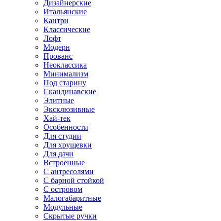
Дизайнерские
Итальянские
Кантри
Классические
Лофт
Модерн
Прованс
Неоклассика
Минимализм
Под старину
Скандинавские
Элитные
Эксклюзивные
Хай-тек
Особенности
Для студии
Для хрущевки
Для дачи
Встроенные
С антресолями
С барной стойкой
С островом
Малогабаритные
Модульные
Скрытые ручки