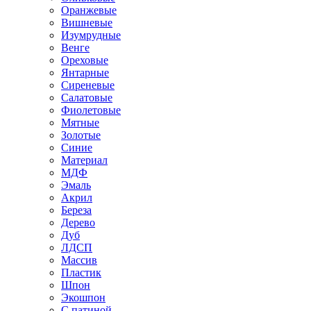
Оранжевые
Вишневые
Изумрудные
Венге
Ореховые
Янтарные
Сиреневые
Салатовые
Фиолетовые
Мятные
Золотые
Синие
Материал
МДФ
Эмаль
Акрил
Береза
Дерево
Дуб
ЛДСП
Массив
Пластик
Шпон
Экошпон
С патиной