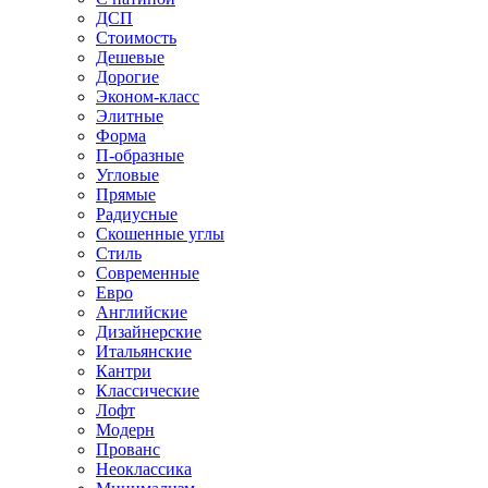
ДСП
Стоимость
Дешевые
Дорогие
Эконом-класс
Элитные
Форма
П-образные
Угловые
Прямые
Радиусные
Скошенные углы
Стиль
Современные
Евро
Английские
Дизайнерские
Итальянские
Кантри
Классические
Лофт
Модерн
Прованс
Неоклассика