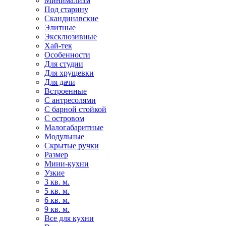
Минимализм
Под старину
Скандинавские
Элитные
Эксклюзивные
Хай-тек
Особенности
Для студии
Для хрущевки
Для дачи
Встроенные
С антресолями
С барной стойкой
С островом
Малогабаритные
Модульные
Скрытые ручки
Размер
Мини-кухни
Узкие
3 кв. м.
5 кв. м.
6 кв. м.
9 кв. м.
Все для кухни