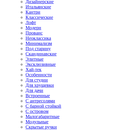
Дизайнерские
Итальянские
Кантри
Классические
Лофт
Модерн
Прованс
Неоклассика
Минимализм
Под старину
Скандинавские
Элитные
Эксклюзивные
Хай-тек
Особенности
Для студии
Для хрущевки
Для дачи
Встроенные
С антресолями
С барной стойкой
С островом
Малогабаритные
Модульные
Скрытые ручки