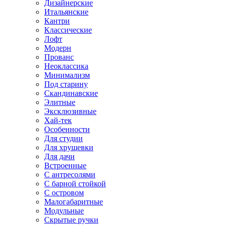
Дизайнерские
Итальянские
Кантри
Классические
Лофт
Модерн
Прованс
Неоклассика
Минимализм
Под старину
Скандинавские
Элитные
Эксклюзивные
Хай-тек
Особенности
Для студии
Для хрущевки
Для дачи
Встроенные
С антресолями
С барной стойкой
С островом
Малогабаритные
Модульные
Скрытые ручки