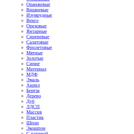
Оранжевые
Вишневые
Изумрудные
Венге
Ореховые
Янтарные
Сиреневые
Салатовые
Фиолетовые
Мятные
Золотые
Синие
Материал
МДФ
Эмаль
Акрил
Береза
Дерево
Дуб
ЛДСП
Массив
Пластик
Шпон
Экошпон
С патиной