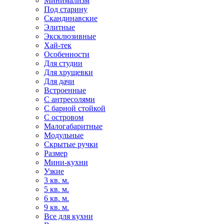
Минимализм
Под старину
Скандинавские
Элитные
Эксклюзивные
Хай-тек
Особенности
Для студии
Для хрущевки
Для дачи
Встроенные
С антресолями
С барной стойкой
С островом
Малогабаритные
Модульные
Скрытые ручки
Размер
Мини-кухни
Узкие
3 кв. м.
5 кв. м.
6 кв. м.
9 кв. м.
Все для кухни