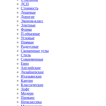
ДСП
Стоимость
Дешевые
Дорогие
Эконом-класс
Элитные
Форма
П-образные
Угловые
Прямые
Радиусные
Скошенные углы
Стиль
Современные
Евро
Английские
Дизайнерские
Итальянские
Кантри
Классические
Лофт
Модерн
Прованс
Неоклассика