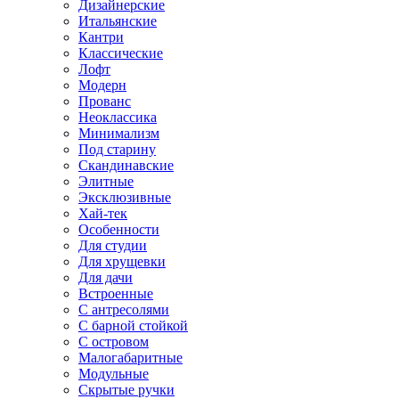
Дизайнерские
Итальянские
Кантри
Классические
Лофт
Модерн
Прованс
Неоклассика
Минимализм
Под старину
Скандинавские
Элитные
Эксклюзивные
Хай-тек
Особенности
Для студии
Для хрущевки
Для дачи
Встроенные
С антресолями
С барной стойкой
С островом
Малогабаритные
Модульные
Скрытые ручки