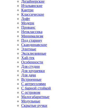
Дизайнерские
Итальянские
Кантри
Классические
Лофт
Модерн
Прованс
Неоклассика
Минимализм
Под старину
Скандинавские
Элитные
Эксклюзивные
Хай-тек
Особенности
Для студии
Для хрущевки
Для дачи
Встроенные
С антресолями
С барной стойкой
С островом
Малогабаритные
Модульные
Скрытые ручки