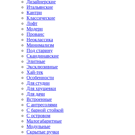
Дизайнерские
Итальянские
Кантри
Классические
Лофт
Модерн
Прованс
Неоклассика
Минимализм
Под старину
Скандинавские
Элитные
Эксклюзивные
Хай-тек
Особенности
Для студии
Для хрущевки
Для дачи
Встроенные
С антресолями
С барной стойкой
С островом
Малогабаритные
Модульные
Скрытые ручки