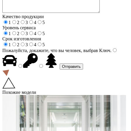
Качество продукции
1
2
3
4
5
Уровень сервиса
1
2
3
4
5
Срок изготовления
1
2
3
4
5
Пожалуйста, докажите, что вы человек, выбрав
Ключ
.
Похожие модели