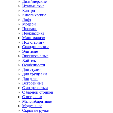
Дизайнерские
Итальянские
Кантри
Классические
Лофт
Модерн
Прованс
Неоклассика
Минимализм
Под старину
Скандинавские
Элитные
Эксклюзивные
Хай-тек
Особенности
Для студии
Для хрущевки
Для дачи
Встроенные
С антресолями
С барной стойкой
С островом
Малогабаритные
Модульные
Скрытые ручки