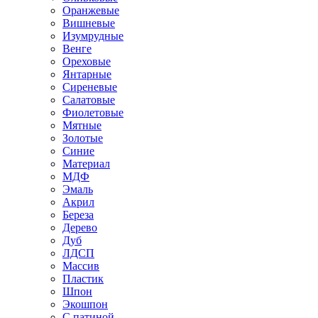
Оранжевые
Вишневые
Изумрудные
Венге
Ореховые
Янтарные
Сиреневые
Салатовые
Фиолетовые
Мятные
Золотые
Синие
Материал
МДФ
Эмаль
Акрил
Береза
Дерево
Дуб
ЛДСП
Массив
Пластик
Шпон
Экошпон
С патиной