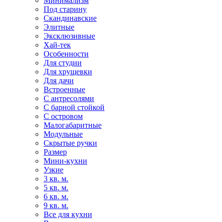
Минимализм
Под старину
Скандинавские
Элитные
Эксклюзивные
Хай-тек
Особенности
Для студии
Для хрущевки
Для дачи
Встроенные
С антресолями
С барной стойкой
С островом
Малогабаритные
Модульные
Скрытые ручки
Размер
Мини-кухни
Узкие
3 кв. м.
5 кв. м.
6 кв. м.
9 кв. м.
Все для кухни