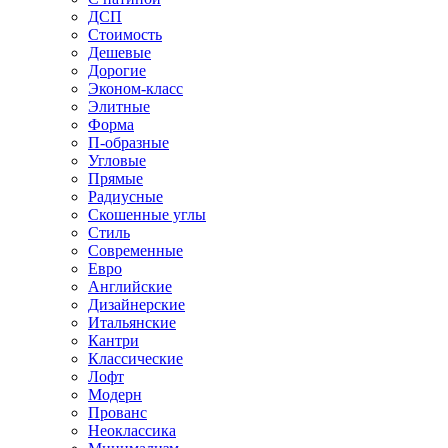
ДСП
Стоимость
Дешевые
Дорогие
Эконом-класс
Элитные
Форма
П-образные
Угловые
Прямые
Радиусные
Скошенные углы
Стиль
Современные
Евро
Английские
Дизайнерские
Итальянские
Кантри
Классические
Лофт
Модерн
Прованс
Неоклассика