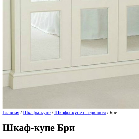
Главная
/
Шкафы-купе
/
Шкафы-купе с зеркалом
/ Бри
Шкаф-купе Бри