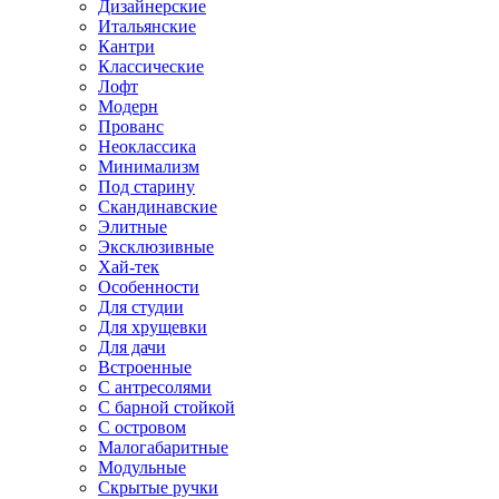
Дизайнерские
Итальянские
Кантри
Классические
Лофт
Модерн
Прованс
Неоклассика
Минимализм
Под старину
Скандинавские
Элитные
Эксклюзивные
Хай-тек
Особенности
Для студии
Для хрущевки
Для дачи
Встроенные
С антресолями
С барной стойкой
С островом
Малогабаритные
Модульные
Скрытые ручки