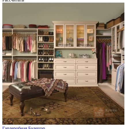
Гардеробная Балешэр