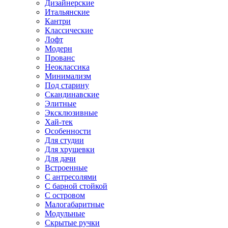
Дизайнерские
Итальянские
Кантри
Классические
Лофт
Модерн
Прованс
Неоклассика
Минимализм
Под старину
Скандинавские
Элитные
Эксклюзивные
Хай-тек
Особенности
Для студии
Для хрущевки
Для дачи
Встроенные
С антресолями
С барной стойкой
С островом
Малогабаритные
Модульные
Скрытые ручки