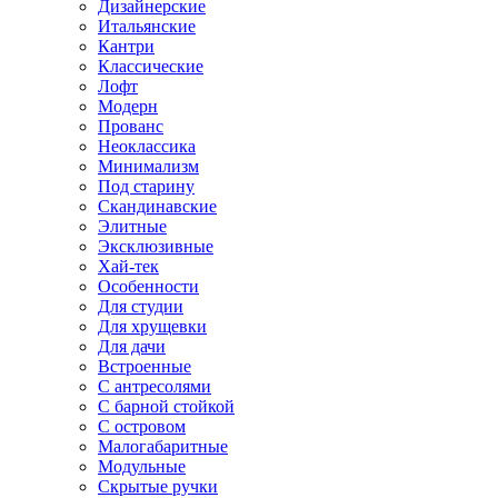
Дизайнерские
Итальянские
Кантри
Классические
Лофт
Модерн
Прованс
Неоклассика
Минимализм
Под старину
Скандинавские
Элитные
Эксклюзивные
Хай-тек
Особенности
Для студии
Для хрущевки
Для дачи
Встроенные
С антресолями
С барной стойкой
С островом
Малогабаритные
Модульные
Скрытые ручки