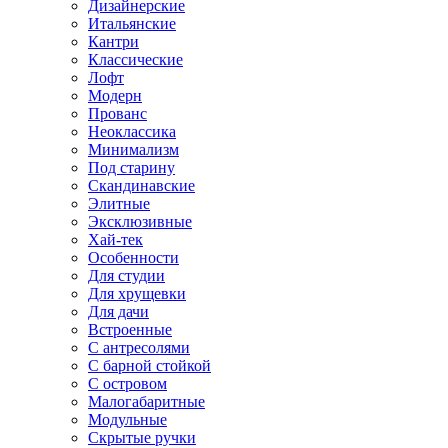
Дизайнерские
Итальянские
Кантри
Классические
Лофт
Модерн
Прованс
Неоклассика
Минимализм
Под старину
Скандинавские
Элитные
Эксклюзивные
Хай-тек
Особенности
Для студии
Для хрущевки
Для дачи
Встроенные
С антресолями
С барной стойкой
С островом
Малогабаритные
Модульные
Скрытые ручки