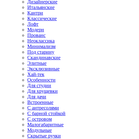
Дизайнерские
Итальянские
Кантри
Классические
Лофт
Модерн
Прованс
Неоклассика
Минимализм
Под старину
Скандинавские
Элитные
Эксклюзивные
Хай-тек
Особенности
Для студии
Для хрущевки
Для дачи
Встроенные
С антресолями
С барной стойкой
С островом
Малогабаритные
Модульные
Скрытые ручки