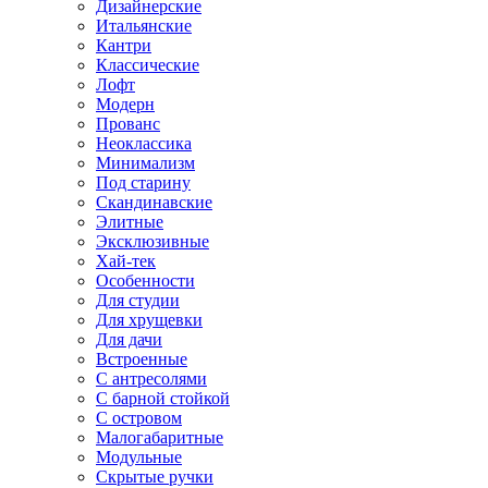
Дизайнерские
Итальянские
Кантри
Классические
Лофт
Модерн
Прованс
Неоклассика
Минимализм
Под старину
Скандинавские
Элитные
Эксклюзивные
Хай-тек
Особенности
Для студии
Для хрущевки
Для дачи
Встроенные
С антресолями
С барной стойкой
С островом
Малогабаритные
Модульные
Скрытые ручки