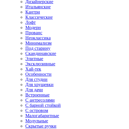
Дизайнерские
Итальянские
Кантри
Классические
Лофт
Модерн
Прованс
Неоклассика
Минимализм
Под старину
Скандинавские
Элитные
Эксклюзивные
Хай-тек
Особенности
Для студии
Для хрущевки
Для дачи
Встроенные
С антресолями
С барной стойкой
С островом
Малогабаритные
Модульные
Скрытые ручки