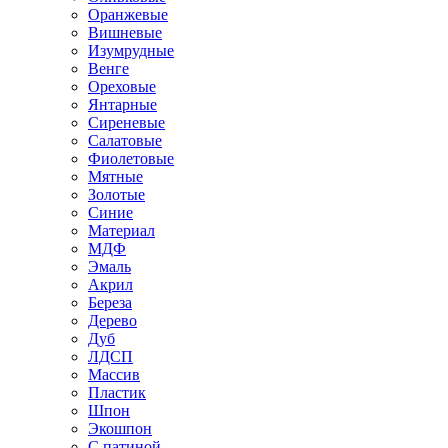
Оранжевые
Вишневые
Изумрудные
Венге
Ореховые
Янтарные
Сиреневые
Салатовые
Фиолетовые
Мятные
Золотые
Синие
Материал
МДФ
Эмаль
Акрил
Береза
Дерево
Дуб
ЛДСП
Массив
Пластик
Шпон
Экошпон
С патиной