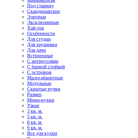
Минимализм
Под старину
Скандинавские
Элитные
Эксклюзивные
Хай-тек
Особенности
Для студии
Для хрущевки
Для дачи
Встроенные
С антресолями
С барной стойкой
С островом
Малогабаритные
Модульные
Скрытые ручки
Размер
Мини-кухни
Узкие
3 кв. м.
5 кв. м.
6 кв. м.
9 кв. м.
Все для кухни