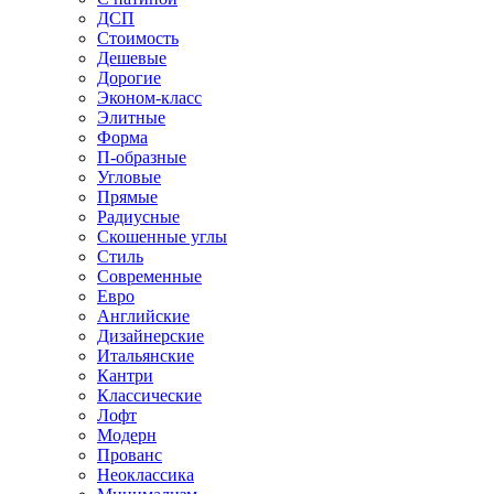
ДСП
Стоимость
Дешевые
Дорогие
Эконом-класс
Элитные
Форма
П-образные
Угловые
Прямые
Радиусные
Скошенные углы
Стиль
Современные
Евро
Английские
Дизайнерские
Итальянские
Кантри
Классические
Лофт
Модерн
Прованс
Неоклассика