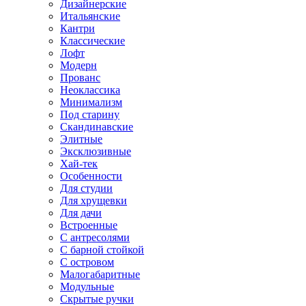
Дизайнерские
Итальянские
Кантри
Классические
Лофт
Модерн
Прованс
Неоклассика
Минимализм
Под старину
Скандинавские
Элитные
Эксклюзивные
Хай-тек
Особенности
Для студии
Для хрущевки
Для дачи
Встроенные
С антресолями
С барной стойкой
С островом
Малогабаритные
Модульные
Скрытые ручки