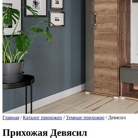
Главная
/
Каталог прихожих
/
Темные прихожие
/ Девясил
Прихожая Девясил