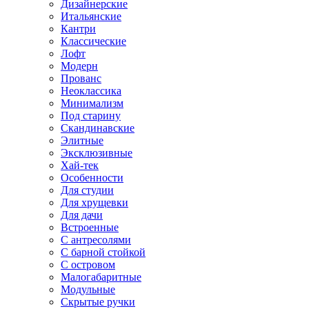
Дизайнерские
Итальянские
Кантри
Классические
Лофт
Модерн
Прованс
Неоклассика
Минимализм
Под старину
Скандинавские
Элитные
Эксклюзивные
Хай-тек
Особенности
Для студии
Для хрущевки
Для дачи
Встроенные
С антресолями
С барной стойкой
С островом
Малогабаритные
Модульные
Скрытые ручки