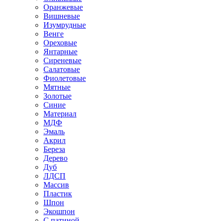
Оранжевые
Вишневые
Изумрудные
Венге
Ореховые
Янтарные
Сиреневые
Салатовые
Фиолетовые
Мятные
Золотые
Синие
Материал
МДФ
Эмаль
Акрил
Береза
Дерево
Дуб
ЛДСП
Массив
Пластик
Шпон
Экошпон
С патиной