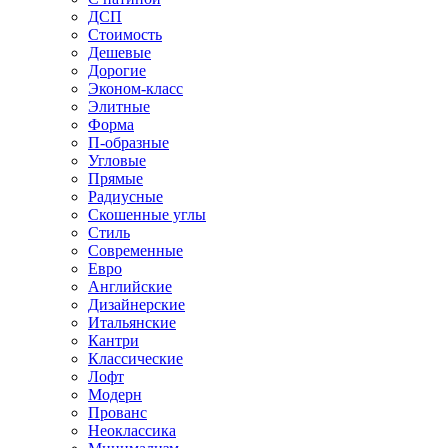
ДСП
Стоимость
Дешевые
Дорогие
Эконом-класс
Элитные
Форма
П-образные
Угловые
Прямые
Радиусные
Скошенные углы
Стиль
Современные
Евро
Английские
Дизайнерские
Итальянские
Кантри
Классические
Лофт
Модерн
Прованс
Неоклассика