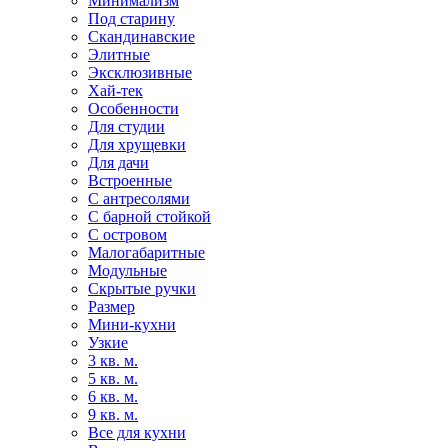
Минимализм
Под старину
Скандинавские
Элитные
Эксклюзивные
Хай-тек
Особенности
Для студии
Для хрущевки
Для дачи
Встроенные
С антресолями
С барной стойкой
С островом
Малогабаритные
Модульные
Скрытые ручки
Размер
Мини-кухни
Узкие
3 кв. м.
5 кв. м.
6 кв. м.
9 кв. м.
Все для кухни