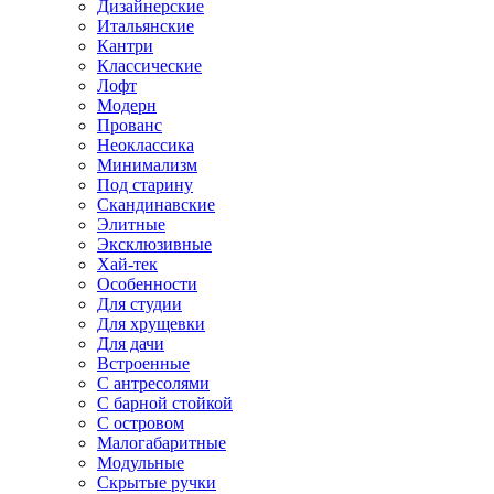
Дизайнерские
Итальянские
Кантри
Классические
Лофт
Модерн
Прованс
Неоклассика
Минимализм
Под старину
Скандинавские
Элитные
Эксклюзивные
Хай-тек
Особенности
Для студии
Для хрущевки
Для дачи
Встроенные
С антресолями
С барной стойкой
С островом
Малогабаритные
Модульные
Скрытые ручки