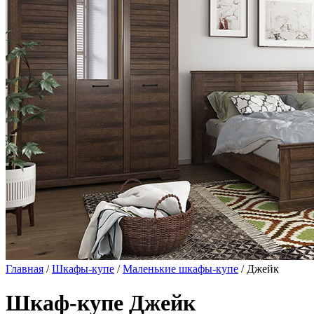
Главная
/
Шкафы-купе
/
Маленькие шкафы-купе
/ Джейк
Шкаф-купе Джейк