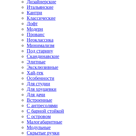
Дизайнерские
Итальянские
Кантри
Классические
Лофт
Модерн
Прованс
Неоклассика
Минимализм
Под старину
Скандинавские
Элитные
Эксклюзивные
Хай-тек
Особенности
Для студии
Для хрущевки
Для дачи
Встроенные
С антресолями
С барной стойкой
С островом
Малогабаритные
Модульные
Скрытые ручки