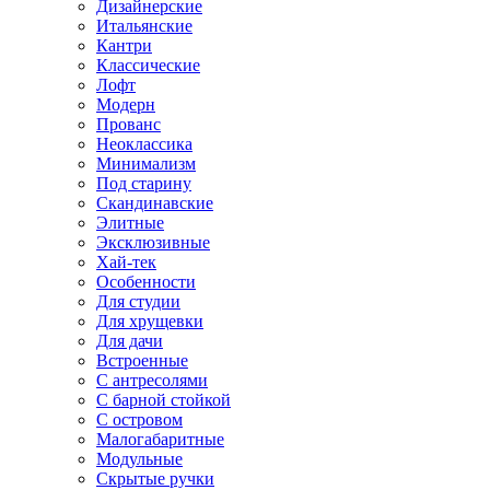
Дизайнерские
Итальянские
Кантри
Классические
Лофт
Модерн
Прованс
Неоклассика
Минимализм
Под старину
Скандинавские
Элитные
Эксклюзивные
Хай-тек
Особенности
Для студии
Для хрущевки
Для дачи
Встроенные
С антресолями
С барной стойкой
С островом
Малогабаритные
Модульные
Скрытые ручки