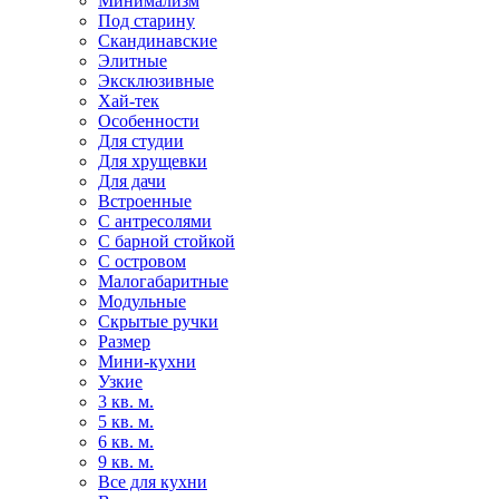
Минимализм
Под старину
Скандинавские
Элитные
Эксклюзивные
Хай-тек
Особенности
Для студии
Для хрущевки
Для дачи
Встроенные
С антресолями
С барной стойкой
С островом
Малогабаритные
Модульные
Скрытые ручки
Размер
Мини-кухни
Узкие
3 кв. м.
5 кв. м.
6 кв. м.
9 кв. м.
Все для кухни