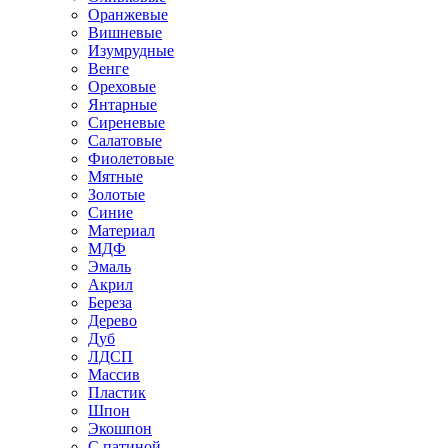
Оранжевые
Вишневые
Изумрудные
Венге
Ореховые
Янтарные
Сиреневые
Салатовые
Фиолетовые
Мятные
Золотые
Синие
Материал
МДФ
Эмаль
Акрил
Береза
Дерево
Дуб
ЛДСП
Массив
Пластик
Шпон
Экошпон
С патиной