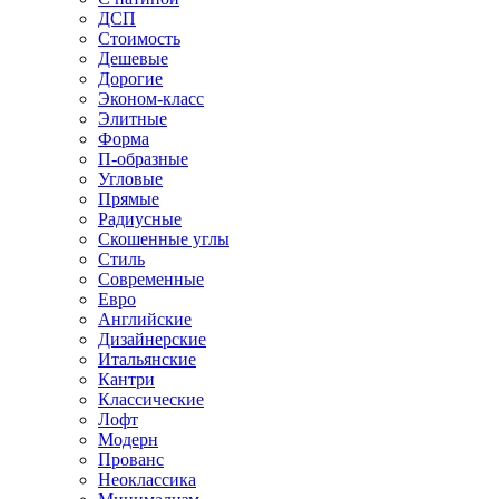
ДСП
Стоимость
Дешевые
Дорогие
Эконом-класс
Элитные
Форма
П-образные
Угловые
Прямые
Радиусные
Скошенные углы
Стиль
Современные
Евро
Английские
Дизайнерские
Итальянские
Кантри
Классические
Лофт
Модерн
Прованс
Неоклассика